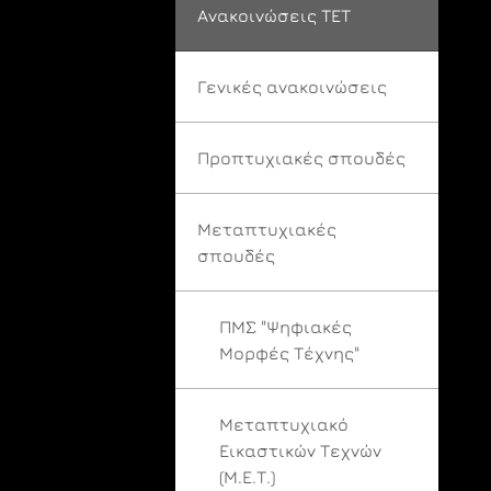
Ανακοινώσεις ΤΕΤ
Γενικές ανακοινώσεις
Προπτυχιακές σπουδές
Μεταπτυχιακές
σπουδές
ΠΜΣ "Ψηφιακές
Μορφές Τέχνης"
Μεταπτυχιακό
Εικαστικών Τεχνών
(Μ.Ε.Τ.)