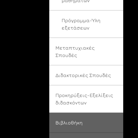
μαθημάτων
Πρόγραμμα-Ύλη
εξετάσεων
Μεταπτυχιακές
Σπουδές
Διδακτορικές Σπουδές
Προκηρύξεις-Εξελίξεις
διδασκόντων
Βιβλιοθήκη