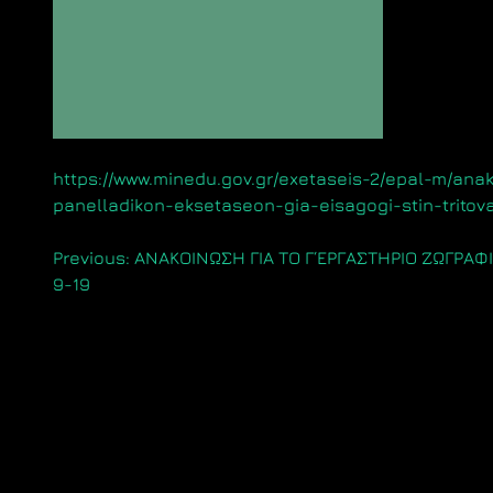
https://www.minedu.gov.gr/exetaseis-2/epal-m/an
panelladikon-eksetaseon-gia-eisagogi-stin-tritov
Πλοήγηση
Previous:
ΑΝΑΚΟΙΝΩΣΗ ΓΙΑ ΤΟ Γ΄ΕΡΓΑΣΤΗΡΙΟ ΖΩΓΡΑΦ
9-19
άρθρων