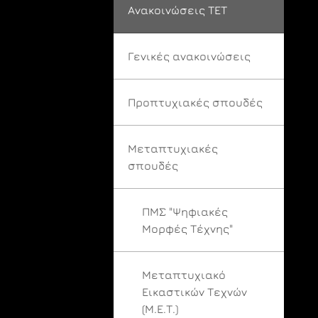
Ανακοινώσεις ΤΕΤ
Γενικές ανακοινώσεις
Προπτυχιακές σπουδές
Μεταπτυχιακές
σπουδές
ΠΜΣ "Ψηφιακές
Μορφές Τέχνης"
Μεταπτυχιακό
Εικαστικών Τεχνών
(Μ.Ε.Τ.)