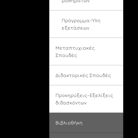
μαθημάτων
Πρόγραμμα-Ύλη
εξετάσεων
Μεταπτυχιακές
Σπουδές
Διδακτορικές Σπουδές
Προκηρύξεις-Εξελίξεις
διδασκόντων
Βιβλιοθήκη