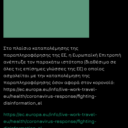
Στο πλαίσιο καταπολέμησης της
παραπληροφόρησης της ΕΕ, η Ευρωπαϊκή Επιτροπή
ανέπτυξε τον παρακάτω ιστότοπο (διαθέσιμο σε
όλες τις επίσημες γλώσσες της ΕΕ) ο οποίος
ασχολείται με την καταπολέμηση της
παραπληροφόρησης όσον αφορά στον κορονοϊό:
https://ec.europa.eu/info/live-work-travel-
eu/health/coronavirus-response/fighting-
disinformation_el
https://ec.europa.eu/info/live-work-travel-
eu/health/coronavirus-response/fighting-