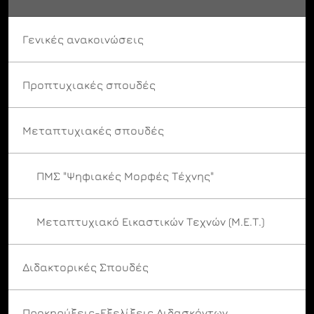
Γενικές ανακοινώσεις
Προπτυχιακές σπουδές
Μεταπτυχιακές σπουδές
ΠΜΣ "Ψηφιακές Μορφές Τέχνης"
Μεταπτυχιακό Εικαστικών Τεχνών (Μ.Ε.Τ.)
Διδακτορικές Σπουδές
Προκηρύξεις-Εξελίξεις Διδασκόντων