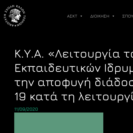
Skip
to
ΑΣΚΤ
ΔΙΟΙΚΗΣΗ
ΣΠΟΥ
content
Κ.Υ.Α. «Λειτουργία 
Εκπαιδευτικών Ιδρυμά
την αποφυγή διάδοσ
19 κατά τη λειτουργ
11/09/2020