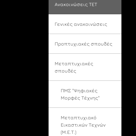
Ανακοινώσεις ΤΕΤ
Γενικές ανακοινώσεις
Προπτυχιακές σπουδές
Μεταπτυχιακές
σπουδές
ΠΜΣ "Ψηφιακές
Μορφές Τέχνης"
Μεταπτυχιακό
Εικαστικών Τεχνών
(Μ.Ε.Τ.)