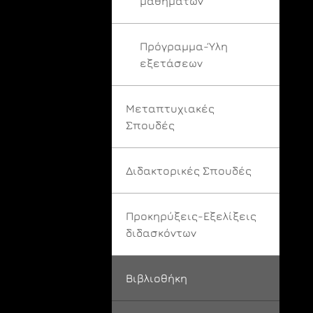
μαθημάτων
Πρόγραμμα-Ύλη
εξετάσεων
Μεταπτυχιακές
Σπουδές
Διδακτορικές Σπουδές
Προκηρύξεις-Εξελίξεις
διδασκόντων
Βιβλιοθήκη