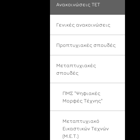
Ανακοινώσεις ΤΕΤ
Γενικές ανακοινώσεις
Προπτυχιακές σπουδές
Μεταπτυχιακές
σπουδές
ΠΜΣ "Ψηφιακές
Μορφές Τέχνης"
Μεταπτυχιακό
Εικαστικών Τεχνών
(Μ.Ε.Τ.)