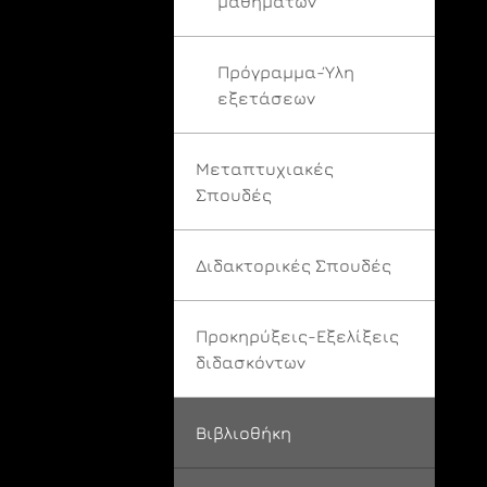
μαθημάτων
Πρόγραμμα-Ύλη
εξετάσεων
Μεταπτυχιακές
Σπουδές
Διδακτορικές Σπουδές
Προκηρύξεις-Εξελίξεις
διδασκόντων
Βιβλιοθήκη