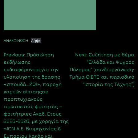
ΑΝΑΚΟΙΝΩΣΗ
Λήψη
Πλοήγηση
Previous:
Πρόσκληση
Next:
Συζήτηση με θέμα
εκδήλωσης
“Ελλάδα και Ψυχρός
άρθρων
ενδιαφέροντοςγια την
Πόλεμος” (συνδιοργάνωση:
υλοποίηση της δράσης
Τμήμα ΘΙΣΤΕ και περιοδικό
«σπουδά…ΖΩ!», παροχή
“Ιστορία της Τέχνης”)
καρτών σίτισηςσε
προπτυχιακούς
πρωτοετείς φοιτητές –
φοιτήτριες Ακαδ. Έτους
2025-2026, με χορηγία της
«ΙΟΝ Α.Ε. Βιομηχανίας &
Εμπορίου Κακάο και