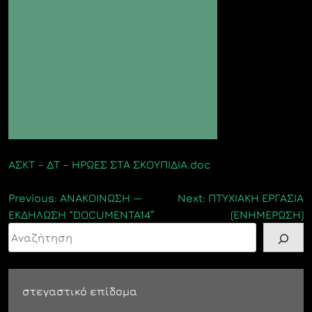
ΑΣΚΤ – ΔΤ – ΗΡΩΕΣ ΣΤΑ ΣΚΟΥΠΙΔΙΑ.doc
Πλοήγηση
Previous:
ΑΝΑΚΟΙΝΩΣΗ —
Next:
ΠΤΥΧΙΑΚΗ ΕΡΓΑΣΙΑ
ΕΚΔΗΛΩΣΗ “DOCUMENTA14”
(ΕΝΗΜΕΡΩΣΗ)
άρθρων
Αναζήτηση
στεγαστικό επίδομα