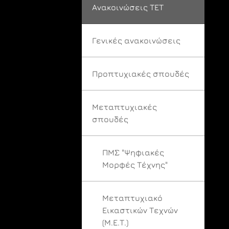
Ανακοινώσεις ΤΕΤ
Γενικές ανακοινώσεις
Προπτυχιακές σπουδές
Μεταπτυχιακές
σπουδές
ΠΜΣ "Ψηφιακές
Μορφές Τέχνης"
Μεταπτυχιακό
Εικαστικών Τεχνών
(Μ.Ε.Τ.)