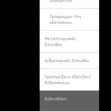
μαθημάτων
Πρόγραμμα-Ύλη
εξετάσεων
Μεταπτυχιακές
Σπουδές
Διδακτορικές Σπουδές
Προκηρύξεις-Εξελίξεις
διδασκόντων
Βιβλιοθήκη