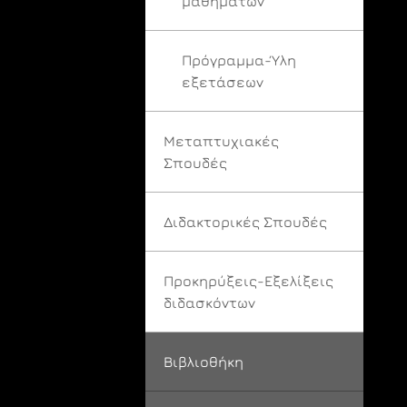
μαθημάτων
Πρόγραμμα-Ύλη
εξετάσεων
Μεταπτυχιακές
Σπουδές
Διδακτορικές Σπουδές
Προκηρύξεις-Εξελίξεις
διδασκόντων
Βιβλιοθήκη