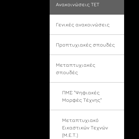
Ανακοινώσεις ΤΕΤ
Γενικές ανακοινώσεις
Προπτυχιακές σπουδές
Μεταπτυχιακές
σπουδές
ΠΜΣ "Ψηφιακές
Μορφές Τέχνης"
Μεταπτυχιακό
Εικαστικών Τεχνών
(Μ.Ε.Τ.)