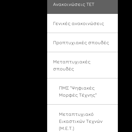
Ανακοινώσεις ΤΕΤ
Γενικές ανακοινώσεις
Προπτυχιακές σπουδές
Μεταπτυχιακές
σπουδές
ΠΜΣ "Ψηφιακές
Μορφές Τέχνης"
Μεταπτυχιακό
Εικαστικών Τεχνών
(Μ.Ε.Τ.)