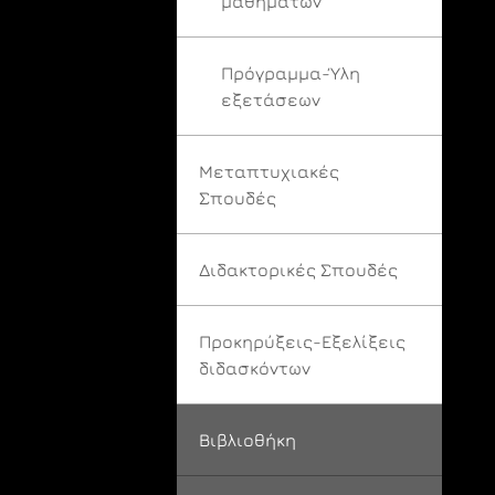
μαθημάτων
Πρόγραμμα-Ύλη
εξετάσεων
Μεταπτυχιακές
Σπουδές
Διδακτορικές Σπουδές
Προκηρύξεις-Εξελίξεις
διδασκόντων
Βιβλιοθήκη