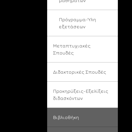
μαθημάτων
Πρόγραμμα-Ύλη
εξετάσεων
Μεταπτυχιακές
Σπουδές
Διδακτορικές Σπουδές
Προκηρύξεις-Εξελίξεις
διδασκόντων
Βιβλιοθήκη