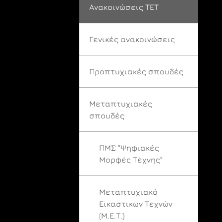
Ανακοινώσεις ΤΕΤ
Γενικές ανακοινώσεις
Προπτυχιακές σπουδές
Μεταπτυχιακές
σπουδές
ΠΜΣ "Ψηφιακές
Μορφές Τέχνης"
Μεταπτυχιακό
Εικαστικών Τεχνών
(Μ.Ε.Τ.)