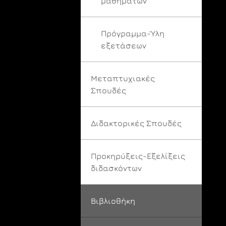
μαθημάτων
Πρόγραμμα-Ύλη
εξετάσεων
Μεταπτυχιακές
Σπουδές
Διδακτορικές Σπουδές
Προκηρύξεις-Εξελίξεις
διδασκόντων
Βιβλιοθήκη