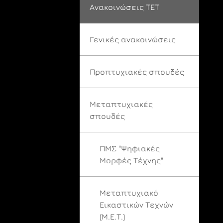
Ανακοινώσεις ΤΕΤ
Γενικές ανακοινώσεις
Προπτυχιακές σπουδές
Μεταπτυχιακές
σπουδές
ΠΜΣ "Ψηφιακές
Μορφές Τέχνης"
Μεταπτυχιακό
Εικαστικών Τεχνών
(Μ.Ε.Τ.)