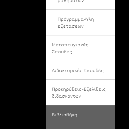
μαθημάτων
Πρόγραμμα-Ύλη
εξετάσεων
Μεταπτυχιακές
Σπουδές
Διδακτορικές Σπουδές
Προκηρύξεις-Εξελίξεις
διδασκόντων
Βιβλιοθήκη