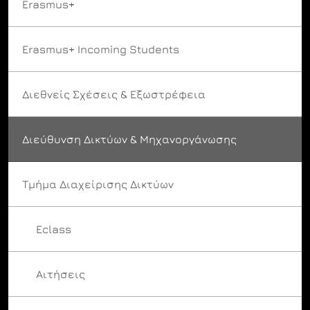
Erasmus+
Erasmus+ Incoming Students
Διεθνείς Σχέσεις & Εξωστρέφεια
Διεύθυνση Δικτύων & Μηχανοργάνωσης
Τμήμα Διαχείρισης Δικτύων
Eclass
Αιτήσεις