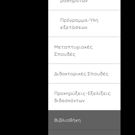
μαθημάτων
Πρόγραμμα-Ύλη
εξετάσεων
Μεταπτυχιακές
Σπουδές
Διδακτορικές Σπουδές
Προκηρύξεις-Εξελίξεις
διδασκόντων
Βιβλιοθήκη