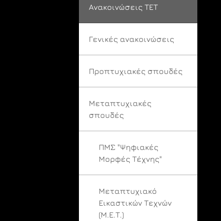
Ανακοινώσεις ΤΕΤ
Γενικές ανακοινώσεις
Προπτυχιακές σπουδές
Μεταπτυχιακές
σπουδές
ΠΜΣ "Ψηφιακές
Μορφές Τέχνης"
Μεταπτυχιακό
Εικαστικών Τεχνών
(Μ.Ε.Τ.)