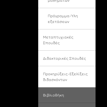
μαθημάτων
Πρόγραμμα-Ύλη
εξετάσεων
Μεταπτυχιακές
Σπουδές
Διδακτορικές Σπουδές
Προκηρύξεις-Εξελίξεις
διδασκόντων
Βιβλιοθήκη