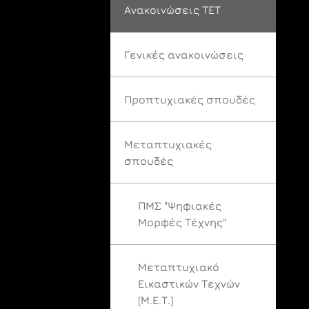
Ανακοινώσεις ΤΕΤ
Γενικές ανακοινώσεις
Προπτυχιακές σπουδές
Μεταπτυχιακές
σπουδές
ΠΜΣ "Ψηφιακές
Μορφές Τέχνης"
Μεταπτυχιακό
Εικαστικών Τεχνών
(Μ.Ε.Τ.)