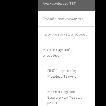
Ανακοινώσεις ΤΕΤ
Γενικές ανακοινώσεις
Προπτυχιακές σπουδές
Μεταπτυχιακές
σπουδές
ΠΜΣ "Ψηφιακές
Μορφές Τέχνης"
Μεταπτυχιακό
Εικαστικών Τεχνών
(Μ.Ε.Τ.)