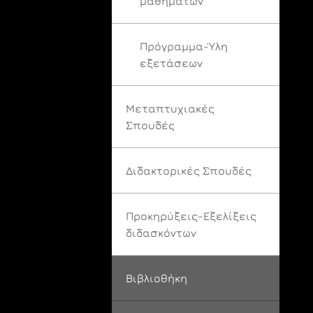
μαθημάτων
Πρόγραμμα-Ύλη
εξετάσεων
Μεταπτυχιακές
Σπουδές
Διδακτορικές Σπουδές
Προκηρύξεις-Εξελίξεις
διδασκόντων
Βιβλιοθήκη