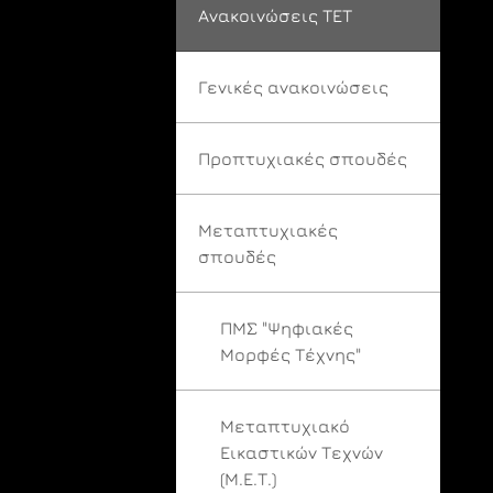
Ανακοινώσεις ΤΕΤ
Γενικές ανακοινώσεις
Προπτυχιακές σπουδές
Μεταπτυχιακές
σπουδές
ΠΜΣ "Ψηφιακές
Μορφές Τέχνης"
Μεταπτυχιακό
Εικαστικών Τεχνών
(Μ.Ε.Τ.)