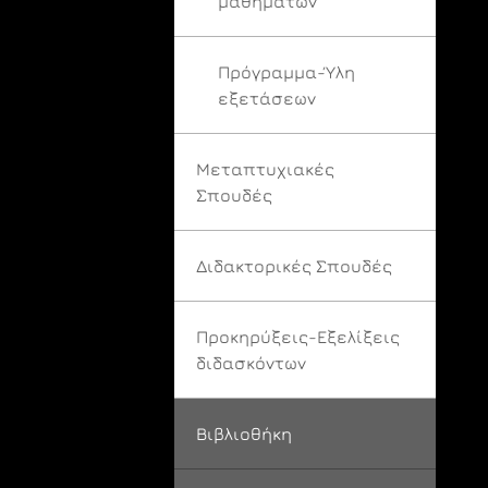
μαθημάτων
Πρόγραμμα-Ύλη
εξετάσεων
Μεταπτυχιακές
Σπουδές
Διδακτορικές Σπουδές
Προκηρύξεις-Εξελίξεις
διδασκόντων
Βιβλιοθήκη