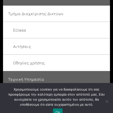
Τμήμα Διαχείρισης Δικτύων
Eclass
Αιτήσεις
Οδηγίες χρήσης
Τεχνική Υπηρεσία
Χρησιμοποιούμε cookies για να διασφαλίσουμε ότι σας
προσφέρουμε την καλύτερη εμπειρία στον ιστότοπό μας. Εάν
συνεχίσετε να χρησιμοποιείτε αυτόν τον ιστότοπο, θα
υποθέσουμε ότι είστε ευχαριστημένοι με αυτό.
© ASFA 2024. All rights reserved.
Ok