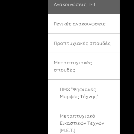
Ανακοινώσεις ΤΕΤ
Γενικές ανακοινώσεις
Προπτυχιακές σπουδές
Μεταπτυχιακές
σπουδές
ΠΜΣ "Ψηφιακές
Μορφές Τέχνης"
Μεταπτυχιακό
Εικαστικών Τεχνών
(Μ.Ε.Τ.)