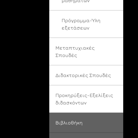
μαθημάτων
Πρόγραμμα-Ύλη
εξετάσεων
Μεταπτυχιακές
Σπουδές
Διδακτορικές Σπουδές
Προκηρύξεις-Εξελίξεις
διδασκόντων
Βιβλιοθήκη