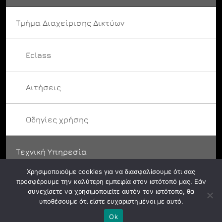
Τμήμα Διαχείρισης Δικτύων
Eclass
Αιτήσεις
Οδηγίες χρήσης
Τεχνική Υπηρεσία
Χρησιμοποιούμε cookies για να διασφαλίσουμε ότι σας
προσφέρουμε την καλύτερη εμπειρία στον ιστότοπό μας. Εάν
συνεχίσετε να χρησιμοποιείτε αυτόν τον ιστότοπο, θα
υποθέσουμε ότι είστε ευχαριστημένοι με αυτό.
© ASFA 2024. All rights reserved.
Ok