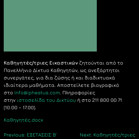
Καθηγητές/τριες Εικαστικών
ζητούνται από το
Πανελλήνιο Δίκτυο Καθηγητών, ως ανεξάρτητοι
συνεργάτες, για δια ζώσης ή και διαδικτυακά
ιδιαίτερα μαθήματα. Αποστείλετε βιογραφικό
στο
info@iphestus.com
. Πληροφορίες
στην
ιστοσελίδα του Δικτύου
ή στο 211 800 00 71
(10.00 – 17.00).
Καθηγητές.docx
Πλοήγηση
Previous:
ΕΞΕΤΑΣΕΙΣ Β΄
Next:
Καθηγητές/τριες