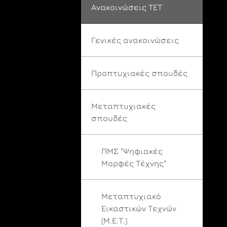
Ανακοινώσεις ΤΕΤ
Γενικές ανακοινώσεις
Προπτυχιακές σπουδές
Μεταπτυχιακές
σπουδές
ΠΜΣ "Ψηφιακές
Μορφές Τέχνης"
Μεταπτυχιακό
Εικαστικών Τεχνών
(Μ.Ε.Τ.)