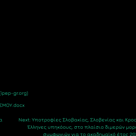
ipep-gr.org)
ΙΣΜΟΥ.docx
α
Next:
Υποτροφίες Σλοβακίας, Σλοβενίας και Κρο
Έλληνες υπηκόους, στο πλαίσιο διμερών μο
συμφωνιών για το ακαδημαϊκό έτος 20