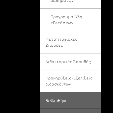
μαθημάτων
Πρόγραμμα-Ύλη
εξετάσεων
Μεταπτυχιακές
Σπουδές
Διδακτορικές Σπουδές
Προκηρύξεις-Εξελίξεις
διδασκόντων
Βιβλιοθήκη