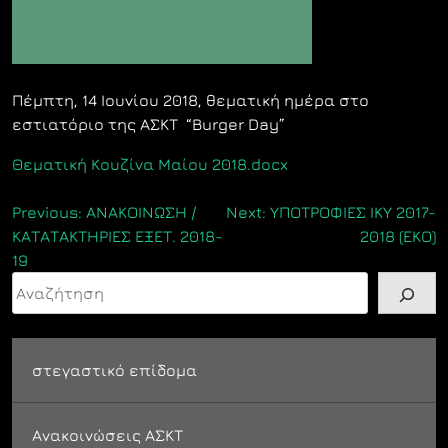
Πέμπτη, 14 Ιουνίου 2018, θεματική ημέρα στο
εστιατόριο της ΑΣΚΤ “Burger Day”
Θεματική Κουζίνα Μαίου 2018.docx
Πλοήγηση
Previous:
ΑΝΑΚΟΙΝΩΣΗ /
Next:
ΥΠΟΤΡΟΦΙΕΣ ΙΚΥ 2017-
ΚΑΤΑΤΑΚΤΗΡΙΕΣ ΕΞΕΤ. 2018-
2018 (ΕΚΟ)
άρθρων
19
Αναζήτηση
στεγαστικό επίδομα
Ανακοινώσεις ΑΣΚΤ