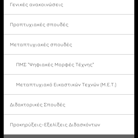
Γενικές ανακοινώσεις
Προπτυχιακές σπουδές
Μεταπτυχιακές σπουδές
ΠΜΣ "Ψηφιακές Μορφές Τέχνης"
Μεταπτυχιακό Εικαστικών Τεχνών (Μ.Ε.Τ.)
Διδακτορικές Σπουδές
Προκηρύξεις-Εξελίξεις Διδασκόντων