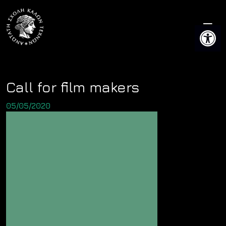
Skip
to
Ανοίξτε 
content
Call for film makers
05/05/2020