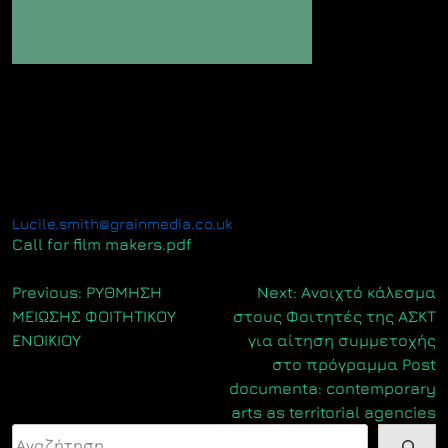
We are seeking for international filmmakers and
videographers who have been recording the unfolding
stories of their own lives, the lives of people in their
community, or of the heroes around them fighting to
keep us all safe. To join our collective of international
storytellers and help tell the story of this global
challenge to humanity please contact:
Lucile.smith@grainmedia.co.uk
Call for film makers.pdf
Πλοήγηση
Previous:
ΡΥΘΜΗΣΗ
Next:
Ανοιχτό κάλεσμα
ΜΕΙΩΣΗΣ ΦΟΙΤΗΤΙΚΟΥ
στους Φοιτητές της ΑΣΚΤ
άρθρων
ΕΝΟΙΚΙΟΥ
για αίτηση συμμετοχής
στο πρόγραμμα Post
documenta: contemporary
arts as territorial agencies
Αναζήτηση