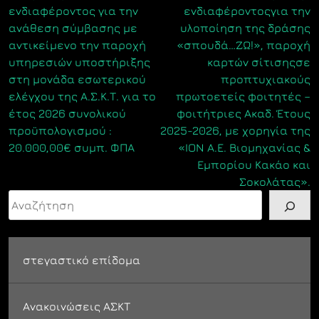
ενδιαφέροντος για την
ενδιαφέροντοςγια την
ανάθεση σύμβασης με
υλοποίηση της δράσης
αντικείμενο την παροχή
«σπουδά…ΖΩ!», παροχή
υπηρεσιών υποστήριξης
καρτών σίτισηςσε
στη μονάδα εσωτερικού
προπτυχιακούς
ελέγχου της Α.Σ.Κ.Τ. για το
πρωτοετείς φοιτητές –
έτος 2026 συνολικού
φοιτήτριες Ακαδ. Έτους
προϋπολογισμού :
2025-2026, με χορηγία της
20.000,00€ συμπ. ΦΠΑ
«ΙΟΝ Α.Ε. Βιομηχανίας &
Εμπορίου Κακάο και
Σοκολάτας».
Αναζήτηση
στεγαστικό επίδομα
Ανακοινώσεις ΑΣΚΤ