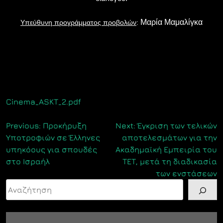
Μαρία Μαμαλίγκα
Υπεύθυνη προγράμματος προβολών
:
Cinema_ASKT_2.pdf
Πλοήγηση
Previous:
Προκήρυξη
Next:
Έγκριση των τελικών
Υποτροφιών σε Έλληνες
αποτελεσμάτων για την
άρθρων
υπηκόους για σπουδές
Ακαδημαϊκή Εμπειρία του
στο Ισραήλ
ΤΕΤ, μετά τη διαδικασία
των ενστάσεων
Αναζήτηση