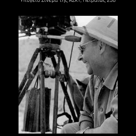
Υπόγειο Σινεμά της ΑΣΚΤ, Πειραιώς 256