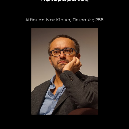
Αίθουσα Ντε Κίρικο, Πειραιώς 256