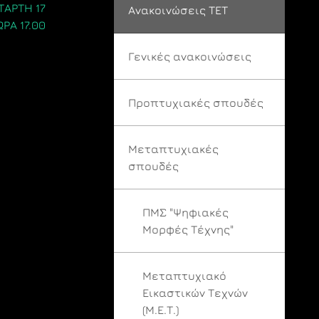
ΤΑΡΤΗ 17
Ανακοινώσεις ΤΕΤ
ΩΡΑ 17.00
Γενικές ανακοινώσεις
Προπτυχιακές σπουδές
Μεταπτυχιακές
σπουδές
ΠΜΣ "Ψηφιακές
Μορφές Τέχνης"
Μεταπτυχιακό
Εικαστικών Τεχνών
(Μ.Ε.Τ.)