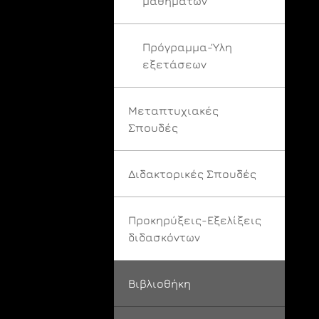
μαθημάτων
Πρόγραμμα-Ύλη
εξετάσεων
Μεταπτυχιακές
Σπουδές
Διδακτορικές Σπουδές
Προκηρύξεις-Εξελίξεις
διδασκόντων
Βιβλιοθήκη