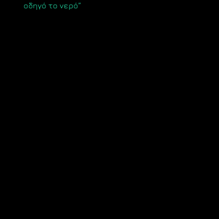
οδηγό το νερό”
άρθρων