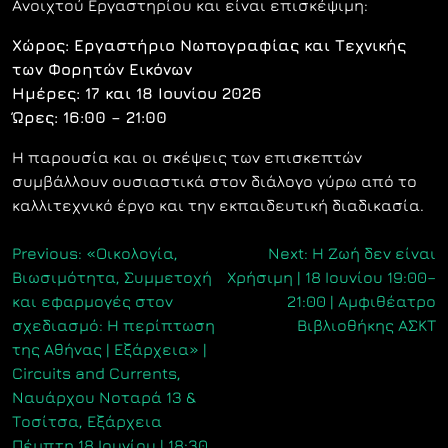
Ανοιχτού Εργαστηρίου και είναι επισκέψιμη:
Χώρος: Εργαστήριο Νωπογραφίας και Τεχνικής
των Φορητών Εικόνων
Ημέρες: 17 και 18 Ιουνίου 2026
Ώρες: 16:00 – 21:00
Η παρουσία και οι σκέψεις των επισκεπτών
συμβάλλουν ουσιαστικά στον διάλογο γύρω από το
καλλιτεχνικό έργο και την εκπαιδευτική διαδικασία.
Πλοήγηση
Previous:
«Οικολογία,
Next:
Η Ζωή δεν είναι
Βιωσιμότητα, Συμμετοχή
Χρήσιμη | 18 Ιουνίου 19:00–
άρθρων
και εφαρμογές στον
21:00 | Αμφιθέατρο
σχεδιασμό: Η περίπτωση
Βιβλιοθήκης ΑΣΚΤ
της Αθήνας | Εξάρχεια» |
Circuits and Currents,
Ναυάρχου Νοταρά 13 &
Τοσίτσα, Εξάρχεια
Πέμπτη 18 Ιουνίου | 18:30