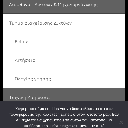
Διεύθυνση Δικτύων & Μηχανοργάνωσης
Τμήμα Διαχείρισης Δικτύων
Eclass
Αιτήσεις
Οδηγίες χρήσης
Τεχνική Υπηρεσία
Χρησιμοποιούμε cookies για να διασφαλίσουμε ότι σας
προσφέρουμε την καλύτερη εμπειρία στον ιστότοπό μας. Εάν
συνεχίσετε να χρησιμοποιείτε αυτόν τον ιστότοπο, θα
υποθέσουμε ότι είστε ευχαριστημένοι με αυτό.