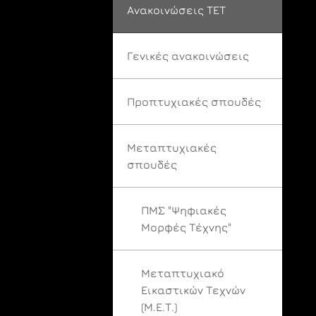
Ανακοινώσεις ΤΕΤ
Γενικές ανακοινώσεις
Προπτυχιακές σπουδές
Μεταπτυχιακές
σπουδές
ΠΜΣ "Ψηφιακές
Μορφές Τέχνης"
Μεταπτυχιακό
Εικαστικών Τεχνών
(Μ.Ε.Τ.)