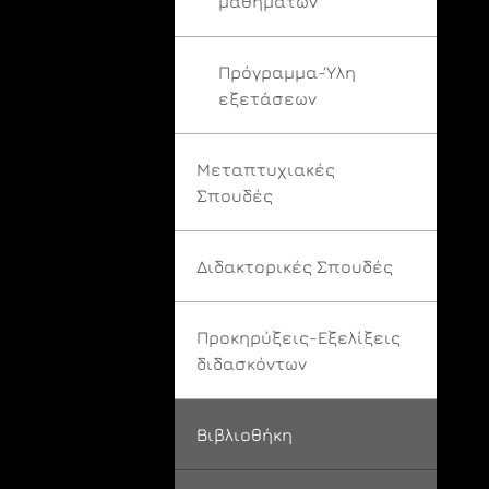
μαθημάτων
Πρόγραμμα-Ύλη
εξετάσεων
Μεταπτυχιακές
Σπουδές
Διδακτορικές Σπουδές
Προκηρύξεις-Εξελίξεις
διδασκόντων
Βιβλιοθήκη