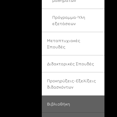
μαθημάτων
Πρόγραμμα-Ύλη
εξετάσεων
Μεταπτυχιακές
Σπουδές
Διδακτορικές Σπουδές
Προκηρύξεις-Εξελίξεις
διδασκόντων
Βιβλιοθήκη