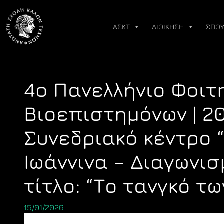
Skip
to
ΑΣΚΤ
ΔΙΟΙΚΗΣΗ
ΣΠΟΥ
content
4ο Πανελλήνιο Φοιτ
Βιοεπιστημόνων | 20
Συνεδριακό κέντρο 
Ιωάννινα – Διαγωνι
τίτλο: “Το τανγκό τ
15/01/2026