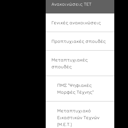
Ανακοινώσεις ΤΕΤ
Γενικές ανακοινώσεις
Προπτυχιακές σπουδές
Μεταπτυχιακές
σπουδές
ΠΜΣ "Ψηφιακές
Μορφές Τέχνης"
Μεταπτυχιακό
Εικαστικών Τεχνών
(Μ.Ε.Τ.)