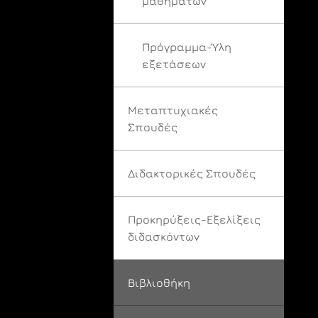
μαθημάτων
Πρόγραμμα-Ύλη
εξετάσεων
Μεταπτυχιακές
Σπουδές
Διδακτορικές Σπουδές
Προκηρύξεις-Εξελίξεις
διδασκόντων
Βιβλιοθήκη