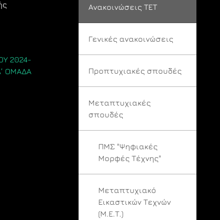
ής
Ανακοινώσεις ΤΕΤ
Γενικές ανακοινώσεις
ΟΥ 2024-
Προπτυχιακές σπουδές
Α’ ΟΜΑΔΑ
Μεταπτυχιακές
σπουδές
ΠΜΣ "Ψηφιακές
Μορφές Τέχνης"
Μεταπτυχιακό
Εικαστικών Τεχνών
(Μ.Ε.Τ.)