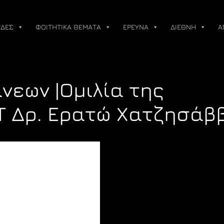
ΔΕΣ
ΦΟΙΤΗΤΙΚΑ ΘΕΜΑΤΑ
ΕΡΕΥΝΑ
ΔΙΕΘΝΗ
Α
νεων |Ομιλία της
Τ Δρ. Ερατώ Χατζησάβ