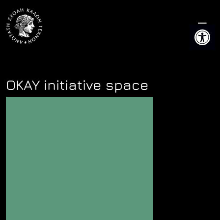
Skip
to
Ανοίξτε 
content
OKAY initiative space