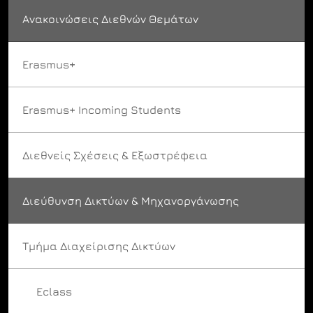
Ανακοινώσεις Διεθνών Θεμάτων
Erasmus+
Erasmus+ Incoming Students
Διεθνείς Σχέσεις & Εξωστρέφεια
Διεύθυνση Δικτύων & Μηχανοργάνωσης
Τμήμα Διαχείρισης Δικτύων
Eclass