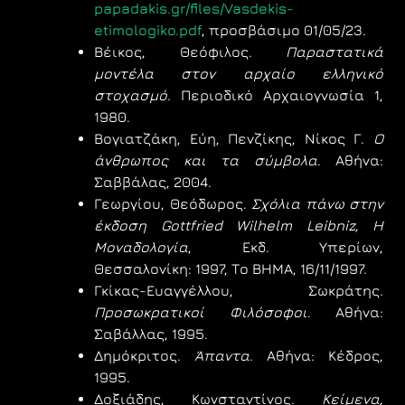
papadakis.gr/files/Vasdekis-
etimologiko.pdf
, προσβάσιμο 01/05/23.
Βέικος, Θεόφιλος.
Παραστατικά
μοντέλα στον αρχαίο ελληνικό
στοχασμό
. Περιοδικό Αρχαιογνωσία 1,
1980.
Βογιατζάκη, Εύη, Πενζίκης, Νίκος Γ.
Ο
άνθρωπος και τα σύμβολα
. Αθήνα:
Σαββάλας, 2004.
Γεωργίου, Θεόδωρος.
Σχόλια πάνω στην
έκδοση Gottfried Wilhelm Leibniz, Η
Μοναδολογία
, Εκδ. Υπερίων,
Θεσσαλονίκη: 1997, Το ΒΗΜΑ, 16/11/1997.
Γκίκας-Ευαγγέλλου, Σωκράτης.
Προσωκρατικοί Φιλόσοφοι
. Αθήνα:
Σαβάλλας, 1995.
Δημόκριτος.
Άπαντα
. Αθήνα: Κέδρος,
1995.
Δοξιάδης, Κωνσταντίνος.
Κείμενα,