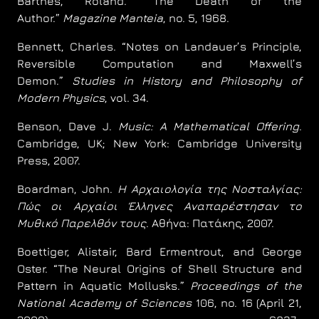
Barthes, Roland. “The Death of the
Author.”
Magazine Manteia
, no. 5, 1968.
Bennett, Charles. “Notes on Landauer’s Principle,
Reversible Computation and Maxwell’s
Demon.”
Studies in History and Philosophy of
Modern Physics
, vol. 34.
Benson, Dave J.
Music: A Mathematical Offering
.
Cambridge, UK; New York: Cambridge University
Press, 2007.
Boardman, John.
Η Αρχαιολογία της Νοσταλγίας:
Πώς οι Αρχαίοι Έλληνες Αναπαρέστησαν το
Μυθικό Παρελθόν τους
. Αθήνα: Πατάκης, 2007.
Boettiger, Alistair, Bard Ermentrout, and George
Oster. “The Neural Origins of Shell Structure and
Pattern in Aquatic Mollusks.”
Proceedings of the
National Academy of Sciences
106, no. 16 (April 21,