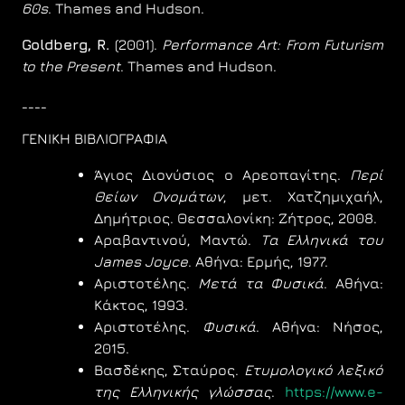
60s
. Thames and Hudson.
Goldberg, R.
(2001).
Performance Art: From Futurism
to the Present
. Thames and Hudson.
____
ΓΕΝΙΚΗ ΒΙΒΛΙΟΓΡΑΦΙΑ
Άγιος Διονύσιος ο Αρεοπαγίτης.
Περί
Θείων Ονομάτων
, μετ. Χατζημιχαήλ,
Δημήτριος. Θεσσαλονίκη: Ζήτρος, 2008.
Αραβαντινού, Μαντώ.
Τα Ελληνικά του
James Joyce
. Αθήνα: Ερμής, 1977.
Αριστοτέλης.
Μετά τα Φυσικά
. Αθήνα:
Κάκτος, 1993.
Αριστοτέλης.
Φυσικά
. Αθήνα: Νήσος,
2015.
Βασδέκης, Σταύρος.
Ετυμολογικό λεξικό
της Ελληνικής γλώσσας
.
https://www.e-