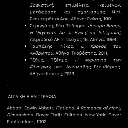
Σοφιστική
, επιμέλεια κειμένων,
μετάφραση και σχολιασμός Ν.Μ.
Σκουτερόπουλος. Αθήνα: Γνώση, 1991.
Στριγγάρη, Ρέα Thönges.
Joseph Beuys,
Η Ιφιγένεια Αυτός Εγώ (I am Iphigenia)
,
περιοδικό ARTI, τεύχος 18, Αθήνα, 1994.
Ταμπάκης, Νίκος.
Ο Χρόνος του
Ανθρώπου
. Αθήνα: Γκοβόστης, 2011.
Τζόυς, Τζέημς.
Η Αγρύπνια των
Φίνεγκαν
, μετ. Ανευλαβής Ελευθέριος.
Αθήνα: Κάκτος, 2013.
·
ΑΓΓΛΙΚΗ ΒΙΒΛΙΟΓΡΑΦΙΑ
Abbott, Edwin Abbott.
Flatland: A Romance of Many
Dimensions
. Dover Thrift Editions. New York: Dover
Publications, 1992.