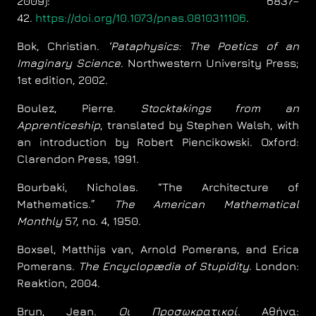
2009): 6837–
42.
https://doi.org/10.1073/pnas.0810311106
.
Bok, Christian.
‘Pataphysics: The Poetics of an
Imaginary Science
. Northwestern University Press;
1st edition, 2002.
Boulez, Pierre.
Stocktakings from an
Apprenticeship
, translated by Stephen Walsh, with
an introduction by Robert Piencikowski. Oxford:
Clarendon Press, 1991.
Bourbaki, Nicholas. “The Architecture of
Mathematics.”
The American Mathematical
Monthly
57, no. 4, 1950.
Boxsel, Matthijs van, Arnold Pomerans, and Erica
Pomerans.
The Encyclopædia of Stupidity
. London:
Reaktion, 2004.
Brun, Jean.
Οι Προσωκρατικοί
. Aθήνα: