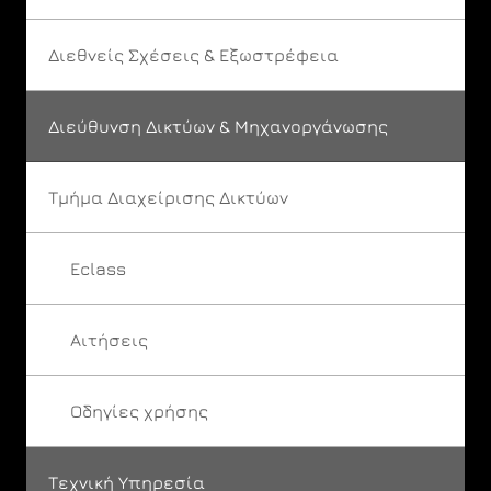
Διεθνείς Σχέσεις & Εξωστρέφεια
Διεύθυνση Δικτύων & Μηχανοργάνωσης
Τμήμα Διαχείρισης Δικτύων
Eclass
Αιτήσεις
Οδηγίες χρήσης
Τεχνική Υπηρεσία