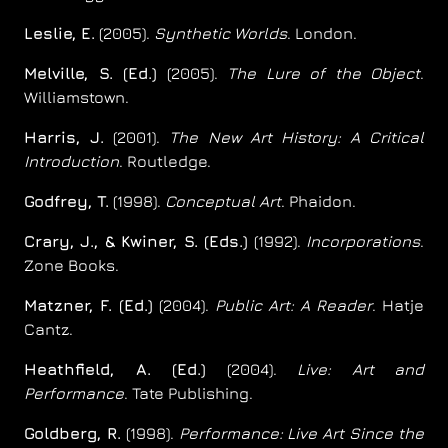
Leslie, E.
(2005).
Synthetic Worlds
. London.
Melville, S. (Ed.)
(2005).
The Lure of the Object
.
Williamstown.
Harris, J.
(2001).
The New Art History: A Critical
Introduction
. Routledge.
Godfrey, T.
(1998).
Conceptual Art
. Phaidon.
Crary, J., & Kwiner, S. (Eds.)
(1992).
Incorporations
.
Zone Books.
Matzner, F. (Ed.)
(2004).
Public Art: A Reader
. Hatje
Cantz.
Heathfield, A. (Ed.)
(2004).
Live: Art and
Performance
. Tate Publishing.
Goldberg, R.
(1998).
Performance: Live Art Since the