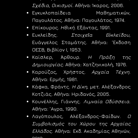
Σχέδια, Οικισμοί
. Αθήνα: Ίκαρος, 2006.
Εγκυκλοπαίδεια Μαθηματικών,
Παγουλάτος. Αθήνα: Παγουλάτος, 1974.
Επίκουρος.
Ηθική
. Εξάντας, 1991.
Ευκλείδης.
Στοιχεῖα Εὐκλείδου
,
Ευάγγελος Σταμάτης. Αθήνα: ‘Εκδοση
ΟΕΣΒ, Βιβλίον I, 1953.
Καίσλερ, Άρθουρ.
Η Πράξη της
Δημιουργίας
. Αθήνα: Χατζηνικολή, 1976.
Καρούζος, Χρήστος.
Αρχαία Τέχνη
.
Αθήνα: Ερμής, 1981.
Κάφκα, Φράντς.
Η Δίκη
, μετ. Αλέξανδρος
Κοτζιάς. Αθήνα: Ηριδανός, 2005.
Κουνέλλης, Γιάννης.
Λιμναία Οδύσσεια
.
Αθήνα: ‘Αγρα, 1990.
Λαγόπουλος, Αλέξανδρος-Φαίδων.
Ο
Συμβολισμός του Χώρου της Αρχαίας
Ελλάδος
. Αθήνα: Εκδ. Ακαδημίας Αθηνών,