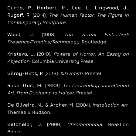
Curtis, P., Herbert, M., Lee, L., Lingwood, J.,
Rugoff, R.
(2014).
The Human Factor: The Figure in
Contemporary Sculpture
.
Wood, J.
(1998).
The Virtual Embodied:
Presence/Practice/Technology
. Routledge.
Kristeva, J.
(2010).
Powers of Horror: An Essay on
Abjection
. Columbia University Press.
Gilroy-Hirtz, P.
(2018).
Kiki Smith
. Prestel.
Rosenthal, M.
(2003).
Understanding Installation
Art: From Duchamp to Holzer
. Prestel.
De Oliveira, N., & Archer, M.
(2004).
Installation Art
.
Thames & Hudson.
Batchelor, D.
(2000).
Chromophobia
. Reaktion
Books.