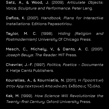
Satz, A., & Wood, J.
(2009).
Articulate Objects:
Voice, Sculpture and Performance
. Peter Lang.
Daflos, K.
(2007).
Handbook, Plans for Interactive
Installations
. Editions Papasotiriou.
Taylor, M. C.
(1998).
Hiding (Religion and
Postmodernism)
. University Of Chicago Press.
Mesch, C., Michely, V., & Danto, A. C.
(2007).
Joseph Beuys: The Reader
. MIT Press.
Chevrier, J.-F.
(1997).
Politics, Poetics – Documenta
X
. Hatje Cantz Publishers.
Kourellas, A., & Kourniatis, N.
(2011).
Η Προοπτική
στην Αρχιτεκτονική Απεικόνιση
. Εκδόσεις Τζιόλα.
Kak, M.
(1999).
How Science Will Revolutionize the
Twenty-first Century
. Oxford University Press.