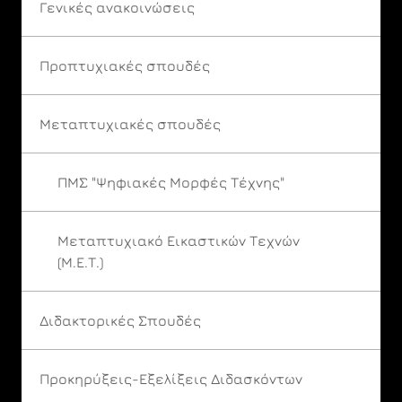
Γενικές ανακοινώσεις
Προπτυχιακές σπουδές
Μεταπτυχιακές σπουδές
ΠΜΣ "Ψηφιακές Μορφές Τέχνης"
Μεταπτυχιακό Εικαστικών Τεχνών
(Μ.Ε.Τ.)
Διδακτορικές Σπουδές
Προκηρύξεις-Εξελίξεις Διδασκόντων