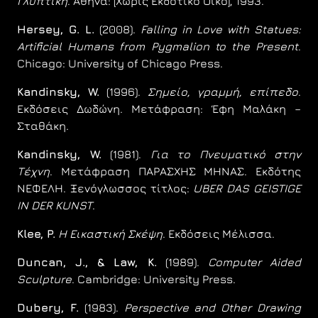
Γλυπτική
. Αθήνα: [Χωρίς Εκδοτικό Οίκο], 1993.
Hersey, G. L.
(2008).
Falling in Love with Statues:
Artificial Humans from Pygmalion to the Present
.
Chicago: University of Chicago Press.
Kandinsky, W.
(1996).
Σημείο, γραμμή, επίπεδο
.
Εκδόσεις Δωδώνη. Μετάφραση: Έφη Μαλάκη –
Σταθάκη.
Kandinsky, W.
(1981).
Για το Πνευματικό στην
Τέχνη
. Μετάφραση ΠΑΡΑΣΧΗΣ ΜΗΝΑΣ. Εκδότης
ΝΕΦΕΛΗ. Ξενόγλωσσος τίτλος:
UBER DAS GEISTIGE
IN DER KUNST
.
Klee, P.
Η Εικαστική Σκέψη
. Εκδόσεις Μέλισσα.
Duncan, J., & Law, K.
(1989).
Computer Aided
Sculpture
. Cambridge: University Press.
Dubery, F.
(1983).
Perspective and Other Drawing