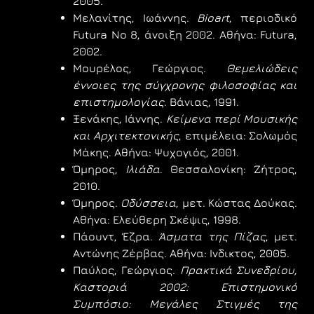
2005.
Μελανίτης, Ιωάννης.
Bioart
, περιοδικό
Futura No 8, άνοιξη 2002. Αθήνα: Futura,
2002.
Μουρέλος, Γεώργιος.
Θεμελιώδεις
έννοιες της σύγχρονης φιλοσοφίας και
επιστημολογίας
. Βάνιας, 1991.
Ξενάκης, Ιάννης.
Κείμενα περί Μουσικής
και Αρχιτεκτονικής
, επιμέλεια: Σολωμός
Μάκης. Αθήνα: Ψυχογιός, 2001.
Όμηρος,
Ιλιάδα
. Θεσσαλονίκη: Ζήτρος,
2010.
Όμηρος.
Οδύσσεια
, μετ. Κώστας Δούκας.
Αθήνα: Ελεύθερη Σκέψις, 1998.
Πάουντ, Έζρα.
Άσματα της Πίζας
, μετ.
Αντώνης Ζέρβας. Αθήνα: Ινδικτος, 2005.
Παύλος, Γεώργιος.
Πρακτικά Συνεδρίου,
Καστοριά 2002: Επιστημονικό
Συμπόσιο: Μεγάλες Στιγμές της