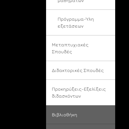
μαθημάτων
Πρόγραμμα-Ύλη
εξετάσεων
Μεταπτυχιακές
Σπουδές
Διδακτορικές Σπουδές
Προκηρύξεις-Εξελίξεις
διδασκόντων
Βιβλιοθήκη