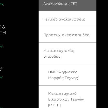
Ανακοινώσεις ΤΕΤ
ων
,
Γενικές ανακοινώσεις
 &
ΑΤΗ
Προπτυχιακές σπουδές
ων
,
Μεταπτυχιακές
σπουδές
”
ΠΜΣ "Ψηφιακές
ων
,
Μορφές Τέχνης"
Μεταπτυχιακό
Εικαστικών Τεχνών
(Μ.Ε.Τ.)
ων
,