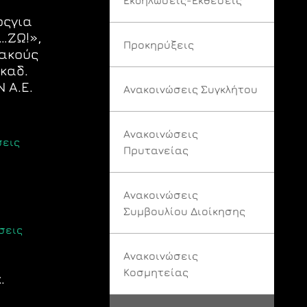
οςγια
…ΖΩ!»,
Προκηρύξεις
ακούς
καδ.
 Α.Ε.
Ανακοινώσεις Συγκλήτου
Ανακοινώσεις
σεις
Πρυτανείας
Ανακοινώσεις
Συμβουλίου Διοίκησης
σεις
Ανακοινώσεις
Κοσμητείας
.