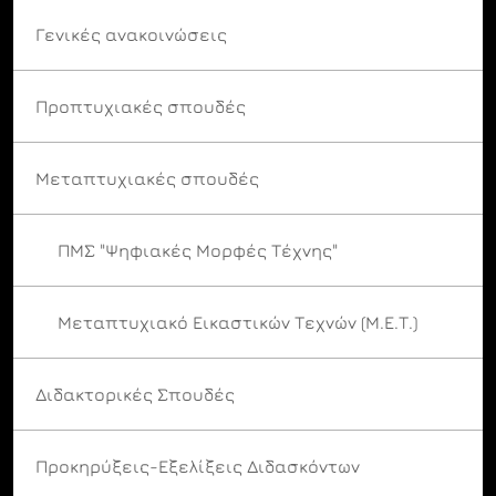
Γενικές ανακοινώσεις
Προπτυχιακές σπουδές
Μεταπτυχιακές σπουδές
ΠΜΣ "Ψηφιακές Μορφές Τέχνης"
Μεταπτυχιακό Εικαστικών Τεχνών (Μ.Ε.Τ.)
Διδακτορικές Σπουδές
Προκηρύξεις-Εξελίξεις Διδασκόντων