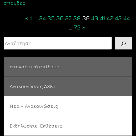
σπουδές
Posts
«
1
…
34
35
36
37
38
39
40
41
42
43
44
navigation
…
72
»
Αναζήτηση
στεγαστικό επίδομα
Ανακοινώσεις ΑΣΚΤ
Νέα – Ανακοινώσεις
Εκδηλώσεις-Εκθέσεις