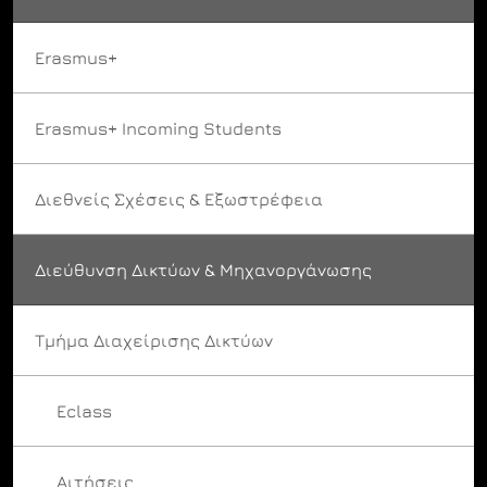
Erasmus+
Erasmus+ Incoming Students
Διεθνείς Σχέσεις & Εξωστρέφεια
Διεύθυνση Δικτύων & Μηχανοργάνωσης
Τμήμα Διαχείρισης Δικτύων
Eclass
Αιτήσεις