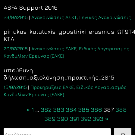
ASFA Support 2016
23/07/2015
|
Ανακοινώσεις ΑΣΚΤ
,
Γενικές Ανακοινώσεις
pinakas_katataxis_ypostirixi_erasmus_ΩΓ9
ΚΤΛ
20/07/2015
|
Ανακοινώσεις ΕΛΚΕ
,
Ειδικός Λογαριασμός
Κονδυλίων Έρευνας (ΕΛΚΕ)
υπεύθυνη
δήλωση_αξιολόγηση_πρακτικής_2015
15/07/2015
|
Προκηρύξεις ΕΛΚΕ
,
Ειδικός Λογαριασμός
Κονδυλίων Έρευνας (ΕΛΚΕ)
Posts
«
1
…
382
383
384
385
386
387
388
navigation
389
390
391
392
393
»
Αναζήτηση