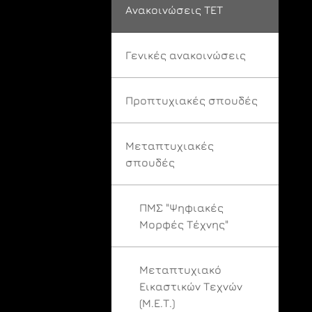
Ανακοινώσεις ΤΕΤ
Γενικές ανακοινώσεις
Προπτυχιακές σπουδές
Μεταπτυχιακές
σπουδές
ΠΜΣ "Ψηφιακές
Μορφές Τέχνης"
Μεταπτυχιακό
Εικαστικών Τεχνών
(Μ.Ε.Τ.)