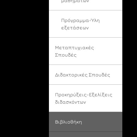
μαθημάτων
Πρόγραμμα-Ύλη
εξετάσεων
Μεταπτυχιακές
Σπουδές
Διδακτορικές Σπουδές
Προκηρύξεις-Εξελίξεις
διδασκόντων
Βιβλιοθήκη