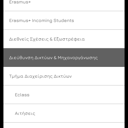
Erasmus+
Erasmus+ Incoming Students
Διεθνείς Σχέσεις & Εξωστρέφεια
Διεύθυνση Δικτύων & Μηχανοργάνωσης
Τμήμα Διαχείρισης Δικτύων
Eclass
Αιτήσεις