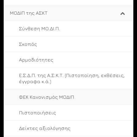
ΜΟΔΙΠ της ΑΣΚΤ
Σύνθεση ΜΟ.ΔΙ.Π.
Σκοπός
Αρμοδιότητες
Ε.Σ.Δ.Π. της Α.Σ.Κ.Τ. (Πιστοποίηση, εκθέσεις,
έγγραφα κ.ά.)
ΦΕΚ Κανονισμός ΜΟΔΙΠ
Πιστοποιήσεις
Δείκτες αξιολόγησης