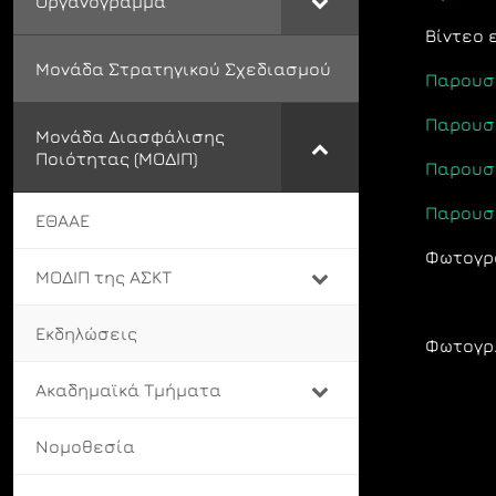
Οργανόγραμμα
Βίντεο 
Μονάδα Στρατηγικού Σχεδιασμού
Παρουσί
Παρουσί
Μονάδα Διασφάλισης
Ποιότητας (ΜΟΔΙΠ)
Παρουσί
Παρουσ
ΕΘΑΑΕ
Φωτογρ
ΜΟΔΙΠ της ΑΣΚΤ
Εκδηλώσεις
Φωτογρ.
Ακαδημαϊκά Τμήματα
Νομοθεσία