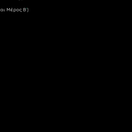
και Μέρος Β
‘
)