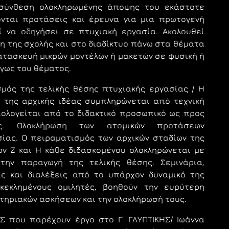
σύνθεση ολοκληρωμένης άποψης του εκάστοτε
ονται προτάσεις και έρευνα για μια πρωτογενή
ί να οδηγήσει σε πτυχιακή εργασία. Ακολουθεί
η της σχολής και στο διαδίκτυο πάνω στα θέματα
ατασκευή μικρών μοντέλων ή μακετών σε φυσική ή
γως του θέματος.
μός της τελικής θέσης πτυχιακής εργασίας / Η
η της αρχικής ιδέας συμπληρώνεται από τεχνική
ολογείται από το διδακτικό προσωπικό ως προς
ς. Ολοκλήρωση των ατομικών προτάσεων
σίας.
Ο πειραματισμός των αρχικών σταδίων της
ν Ζ και Η κάθε διδασκομένου ολοκληρώνεται με
 την παραγωγή της τελικής θέσης.
Σεμινάρια,
ις και διαλέξεις από το υπάρχον δυναμικό της
εκλημένους ομιλητές, βοηθούν την ευρύτερη
τηριακών ασκήσεων και την ολοκλήρωσή τους.
Σ που παρέχουν έργο στο Γ’ ΓΛΥΠΤΙΚΗΣ/ Ιωάννα