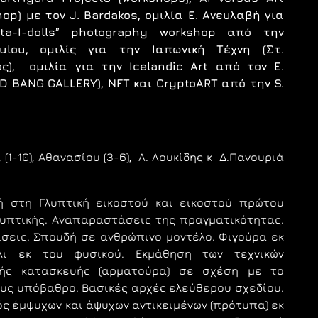
op) με τον J. Bardakos, ομιλία E. Ανευλαβή για
ta-Ι-dolls” photography workshop από την
oulou, ομιλίς για την Ιαπωνική Τέχνη (Στ.
), ομιλία για την Icelandic Art από τον E.
ND BANG GALLERY), NFT και CryptoART από την S.
 (1-10), Αθανασίου (3-6), Λ. Λουκίδης κ Δ.Πανουριά
ή στη Γλυπτική εικοστού και εικοστού πρώτου
λυπτικής.
Αναπαραστάσεις της πραγματικότητας.
ίσεις.
Σπουδή σε ανθρώπινο μοντέλο. Φιγούρα εκ
λι εκ του φυσικού. Εκμάθηση των τεχνικών
κής κατασκευής (αρματούρα) σε σχέση με το
ους υπόβαθρο. Βασικές αρχές ελεύθερου σχεδίου.
ς έμψυχων και άψυχων αντικειμένων (πρότυπα) εκ