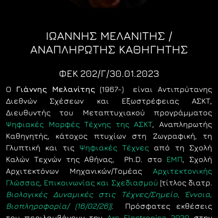
ΙΩΑΝΝΗΣ ΜΕΛΑΝΙΤΗΣ /
ΑΝΑΠΛΗΡΩΤΉΣ ΚΑΘΗΓΗΤΉΣ
ΦΕΚ 202/Γ/30.01.2023
Ο
Γιάννης Μελανίτης
(1967-) είναι Αντιπρύτανης
Διεθνών Σχέσεων και Εξωστρέφειας ΑΣΚΤ,
Διευθυντής του Μεταπτυχιακού προγράμματος
Ψηφιακές Μορφές Τέχνης της ΑΣΚΤ
, Αναπληρωτής
Καθηγητής, κάτοχος πτυχίων στη Ζωγραφική, τη
Γλυπτική και τις
Ψηφιακές Τέχνες
από τη Σχολή
Καλών Τεχνών της Αθήνας, Ph.D. στο
ΕΜΠ
, Σχολή
Αρχιτεκτόνων Μηχανικών/Τομέας
Αρχιτεκτονικής
Γλώσσας, Επικοινωνίας και Σχεδιασμού
[τίτλος διατρ.
Βιολογικές Δυναμικές στις Τέχνες/Σημείο, Έννοια,
Βιοπληροφορία/ (16/02/26)]
.
Πρόσφατες εκθέσεις
του περιλαμβάνουν την
Ars Electronica 2020
στην