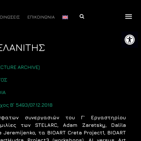
Αναζήτηση
ΟΙΝΩΣΕΙΣ
ΕΠΙΚΟΙΝΩΝΙΑ
Ανοίξτε 
ΜΕΛΑΝΊΤΗΣ
ECTURE ARCHIVE)
ΤΟΣ
ΦΙΑ
χος Β’ 5493/07.12.2018
φατων συνεργασιών του Γ΄ Εργαστηρίου
μιλίες των STELARC, Adam Zaretsky, Dalila
e Jeremijenko, τα BIOART Creta Project1, BIOART
oartHydra Project3 (workshops), AI versus Art