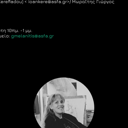
erefiadou) < ioankere@asfa.gr>/ Μωραΐτης Γιώργος
η 10πμ. -1 μμ.
μείο:
gmelanitis@asfa.gr