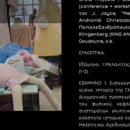
(conference + worksh
τον J. Joyce, “Me
Androniki Christod
Παπαλεξανδρόπουλος
Klingenberg (KING A
Goudouna, κ.ά.
ΣΥΝΟΠΤΙΚΑ:
Eξάμηνα: Ι.Μελανίτης,
(1-2).
ΕΞΑΜΗΝΟ 1.
Eισαγωγ
αιώνα. Ιστορία της Γ
Διαχρονικές προσεγγ
του φυσικού, κεφά
συστημάτων γλυπτι
εκάστοτε ιστορικό τ
Μελέτη και σχεδιασμό