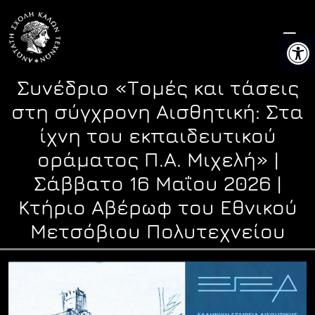
Skip
to
Ανοίξτ
content
Συνέδριο «Τομές και τάσεις
στη σύγχρονη Αισθητική: Στα
ίχνη του εκπαιδευτικού
οράματος Π.Α. Μιχελή» |
Σάββατο 16 Μαΐου 2026 |
Κτήριο Αβέρωφ του Εθνικού
Μετσόβιου Πολυτεχνείου