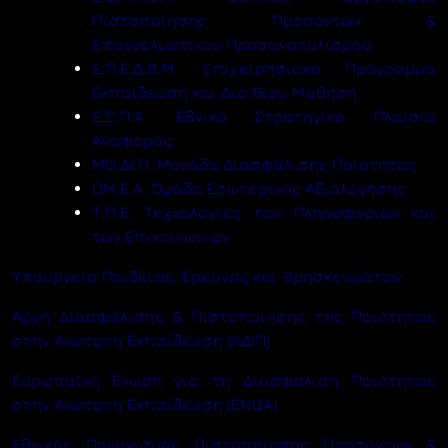
Πιστοποίησης Προσόντων &
Επαγγελματικού Προσανατολισμού
Ε.Π.Ε.Δ.Β.Μ. Επιχειρησιακό Πρόγραμμα
Εκπαίδευση και Δια Βίου Μάθηση
Ε.Σ.Π.Α. Εθνικό Στρατηγικό Πλαίσιο
Αναφοράς
ΜΟ.ΔΙ.Π. Μονάδα Διασφάλισης Ποιότητας
ΟΜ.Ε.Α. Ομάδα Εσωτερικής Αξιολόγησης
Τ.Π.Ε. Τεχνολογίες των Πληροφοριών και
των Επικοινωνιών
Υπουργείο Παιδείας, Έρευνας και Θρησκευμάτων
Αρχή Διασφάλισης & Πιστοποίησης της Ποιότητας
στην Ανώτατη Εκπαίδευση (ΑΔΙΠ)
Ευρωπαϊκή Ένωση για τη Διασφάλιση Ποιότητας
στην Ανώτατη Εκπαίδευση (ENQA)
Εθνικός Οργανισμός Πιστοποίησης Προσόντων &