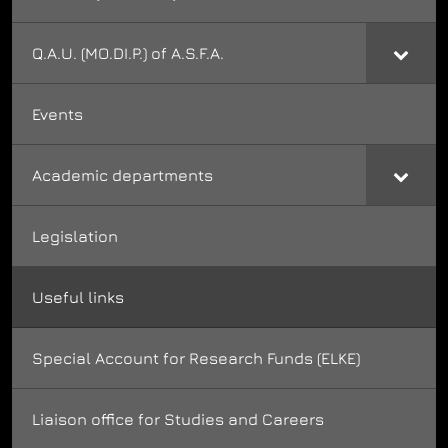
Q.A.U. (MO.DI.P.) of A.S.F.A.
Events
Academic departments
Legislation
Useful links
Special Account for Research Funds (ELKE)
Liaison office for Studies and Careers