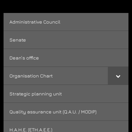
Administrative Council
Senate
Dean’s office
Organisation Chart
Strategic planning unit
Quality assurance unit (Q.A.U. / MODIP)
H.A.H.E. (ETH.A.E.E.)