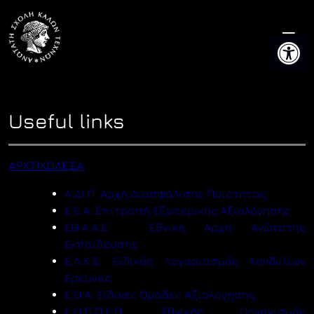
Skip
to
Open 
content
Useful links
ΑΡΚΤΙΚΟΛΕΞΑ
Α.ΔΙ.Π. Αρχή Διασφάλισης Ποιότητας
Ε.Ε.Α. Επιτροπή Εξωτερικής Αξιολόγησης
ΕΘ.Α.Α.Ε. Εθνική Αρχή Ανώτατης
Εκπαίδευσης
Ε.Λ.Κ.Ε. Ειδικός Λογαριασμός Κονδυλίων
Έρευνας
Ε.Ο.Α. Ειδικές Ομάδες Αξιολόγησης
Ε.Ο.Π.Π.Ε.Π. Εθνικός Οργανισμός