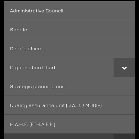
Administrative Council
Senate
Dean’s office
Organisation Chart
Strategic planning unit
Quality assurance unit (Q.A.U. / MODIP)
H.A.H.E. (ETH.A.E.E.)