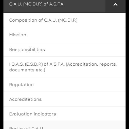
Q.A.U. (MO.DI.P.) of A.S.F.A.
Composition of Q.A.U. (MO.DI.P.)
Mission
Responsibilities
I.Q.A.S. (E.S.D.P.) of A.S.F.A. (Accreditation, reports,
documents etc.)
Regulation
Accreditations
Evaluation indicators
Review of Q.A.U.