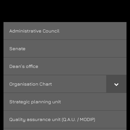
Administrative Council
Senate
Dean’s office
Organisation Chart
Strategic planning unit
Quality assurance unit (Q.A.U. / MODIP)